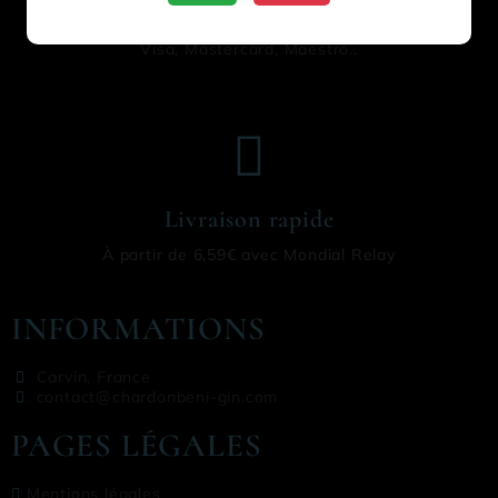
CARTE BANCAIRE
Visa, Mastercard, Maestro..
Livraison rapide
À partir de 6,59€ avec Mondial Relay
INFORMATIONS
Carvin, France
contact@chardonbeni-gin.com
PAGES LÉGALES
Mentions légales